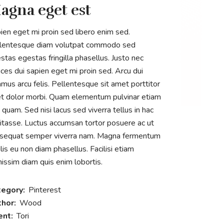
agna eget est
ien eget mi proin sed libero enim sed.
lentesque diam volutpat commodo sed
stas egestas fringilla phasellus. Justo nec
rices dui sapien eget mi proin sed. Arcu dui
amus arcu felis. Pellentesque sit amet porttitor
t dolor morbi. Quam elementum pulvinar etiam
 quam. Sed nisi lacus sed viverra tellus in hac
itasse. Luctus accumsan tortor posuere ac ut
sequat semper viverra nam. Magna fermentum
ulis eu non diam phasellus. Facilisi etiam
nissim diam quis enim lobortis.
tegory:
Pinterest
thor:
Wood
ent:
Tori