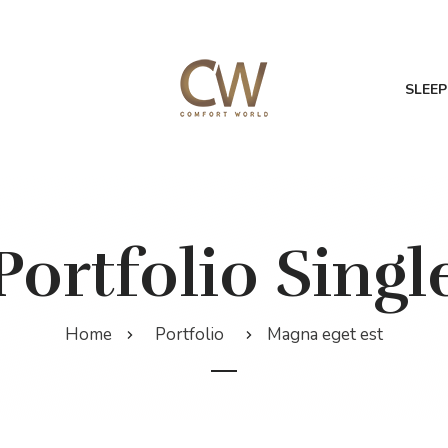
SLEEP
Portfolio Singl
Home
Portfolio
Magna eget est