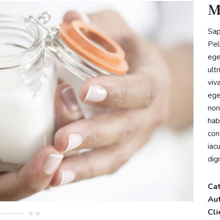
M
Sap
Pel
ege
ult
viv
ege
non
hab
con
iac
dig
Ca
Au
Cli